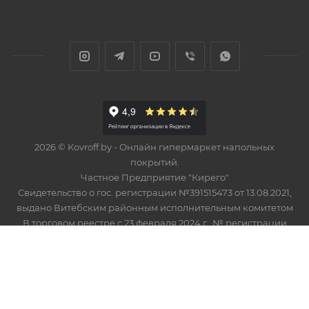
2026 © Kovroff.by - Онлайн гипермаркет напольных
покрытий.
Частное Предприятие "Кирего"
Свидетельство о гос. регистрации №391515473 от 13.08.2021,
выдано Витебским районным исполнительным комитетом
В торговом реестре с 23 февраля 2024 г., № регистрации
574748