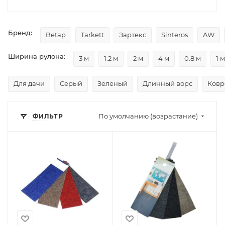
Бренд:
Betap
Tarkett
Зартекс
Sinteros
AW
Ширина рулона:
3 м
1.2 м
2 м
4 м
0.8 м
1 м
Для дачи
Серый
Зеленый
Длинный ворс
Ковр
По умолчанию (возрастание)
ФИЛЬТР