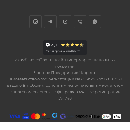
2026 © Kovroff.by - Онлайн гипермаркет напольных
покрытий.
Частное Предприятие "Кирего"
Свидетельство о гос. регистрации №391515473 от 13.08.2021,
выдано Витебским районным исполнительным комитетом
В торговом реестре с 23 февраля 2024 г., № регистрации
574748