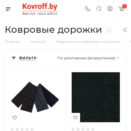
0
Ковровые дорожки
2
—
—
—
Главная
Каталог
Ковролин и ковровые покрытия
По умолчанию (возрастание)
ФИЛЬТР