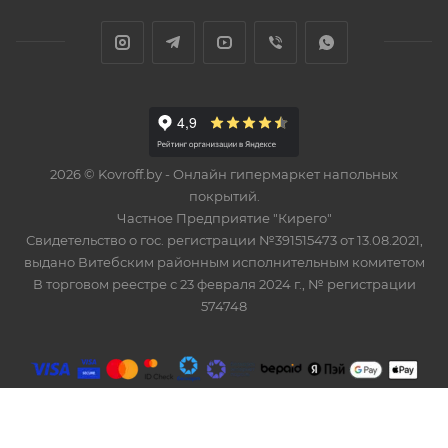
2026 © Kovroff.by - Онлайн гипермаркет напольных
покрытий.
Частное Предприятие "Кирего"
Свидетельство о гос. регистрации №391515473 от 13.08.2021,
выдано Витебским районным исполнительным комитетом
В торговом реестре с 23 февраля 2024 г., № регистрации
574748