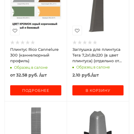
Плинтус Rico Cannelure
Заглушка для плинтуса
300 (каннелюрный
Tera 7,2x1,8x220 (в цвет
профиль)
плинтуса) (отдельно от
покрытия не
Образец в салоне
Образец в салоне
продаются!)
от
32.58 руб.
/шт
2.10
руб.
/шт
ПОДРОБНЕЕ
В КОРЗИНУ