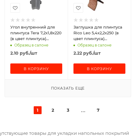
Угол внутренний для
Заглушка для плинтуса
плинтуса Tera 7,2x1,8x220
Rico Leo 5,4х2,2х250 (в
(в цвет плинтуса)
цвет плинтуса)
(отдельно от покрытия
(отдельно от покрытия
Образец в салоне
Образец в салоне
не продаются!)
не продаются!)
2.10
руб.
/шт
2.22
руб.
/шт
В КОРЗИНУ
В КОРЗИНУ
ПОКАЗАТЬ ЕЩЕ
1
2
3
7