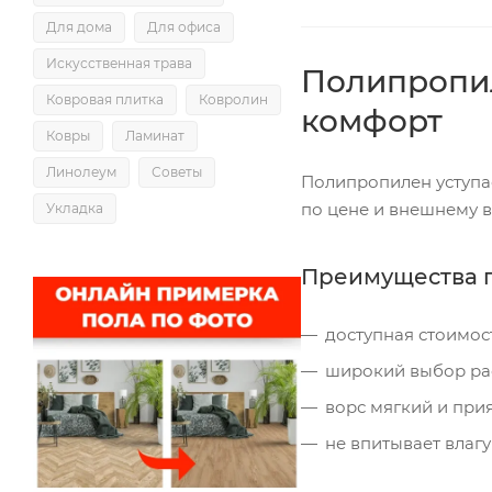
Для дома
Для офиса
Искусственная трава
Полипропил
Ковровая плитка
Ковролин
комфорт
Ковры
Ламинат
Линолеум
Советы
Полипропилен уступа
по цене и внешнему в
Укладка
Преимущества 
доступная стоимост
широкий выбор рас
ворс мягкий и при
не впитывает влагу