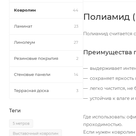
Ковролин
44
Полиамид (
Ламинат
23
Полиамид считается 
Линолеум
27
Преимущества 
Резиновые покрытия
2
выдерживает интен
Стеновые панели
14
сохраняет яркость 
легко чистится, не
Террасная доска
3
устойчив к влаге 
Теги
Где использовать: оф
5 метров
проходимостью.
Если нужен ковролин 
Выставочный ковролин