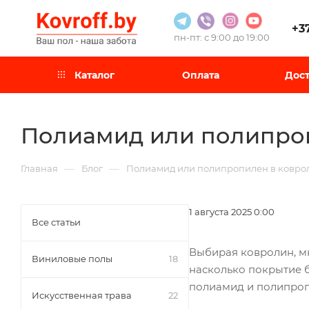
+3
пн-пт: с 9:00 до 19:00
Каталог
Оплата
Дост
Полиамид или полипроп
—
—
Главная
Блог
Полиамид или полипропилен в коврол
1 августа 2025 0:00
Все статьи
Выбирая ковролин, мн
Виниловые полы
18
насколько покрытие б
полиамид и полипропи
Искусственная трава
22