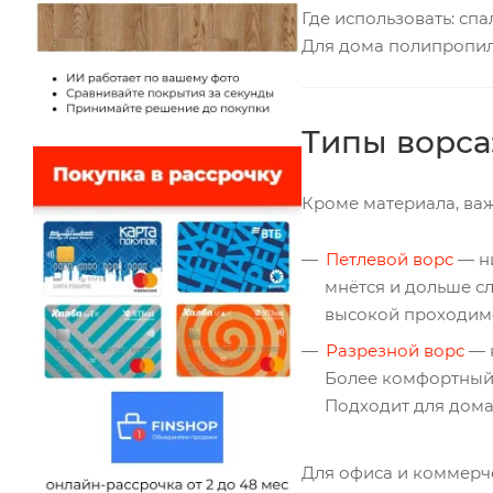
Где использовать: спа
Для дома полипропиле
Типы ворса
Кроме материала, важ
Петлевой ворс
— ни
мнётся и дольше с
высокой проходим
Разрезной ворс
— 
Более комфортный н
Подходит для дома,
Для офиса и коммерч