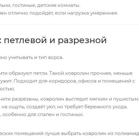
льни, гостиные, детские комнаты.
н отлично подойдёт, если нагрузка умеренная.
: петлевой и разрезной
но учитывать и тип ворса.
ти образуют петли. Такой ковролин прочнее, меньше
лужит. Подходит для коридоров, офисов и помещений с
остью.
нити разрезаны, ковролин выглядит мягким и пушистым
а ощупь, создаёт уют, но требует бережного ухода.
 особенно для спален и гостиных.
еских помещений лучше выбрать ковролин из полиами