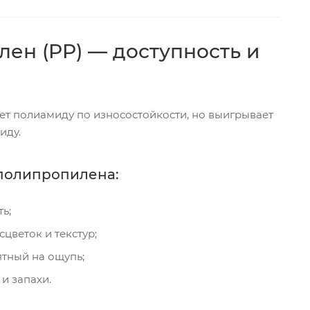
ен (PP) — доступность и
ет полиамиду по износостойкости, но выигрывает
иду.
полипропилена:
ь;
цветок и текстур;
ятный на ощупь;
 и запахи.