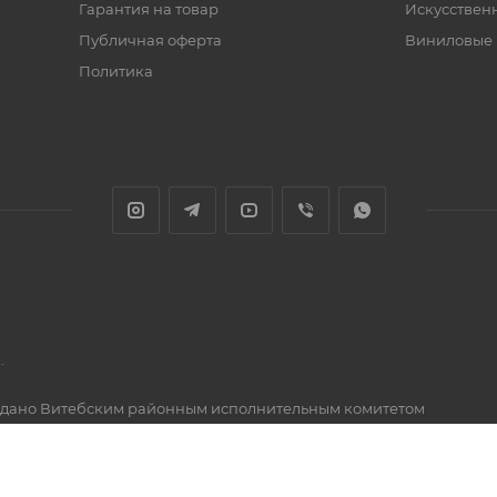
Гарантия на товар
Искусствен
Публичная оферта
Виниловые
Политика
.
1, выдано Витебским районным исполнительным комитетом
48