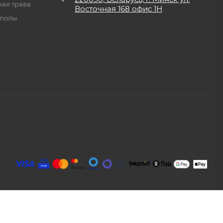
ная трава
Восточная
168 офис 1Н
 полы