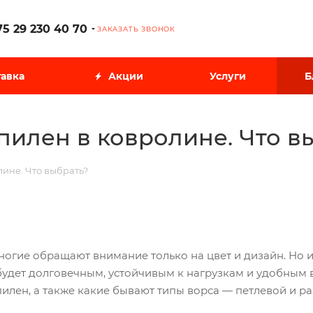
75 29 230 40 70
ЗАКАЗАТЬ ЗВОНОК
авка
Акции
Услуги
Б
илен в ковролине. Что в
ине. Что выбрать?
огие обращают внимание только на цвет и дизайн. Но и
удет долговечным, устойчивым к нагрузкам и удобным в 
лен, а также какие бывают типы ворса — петлевой и ра