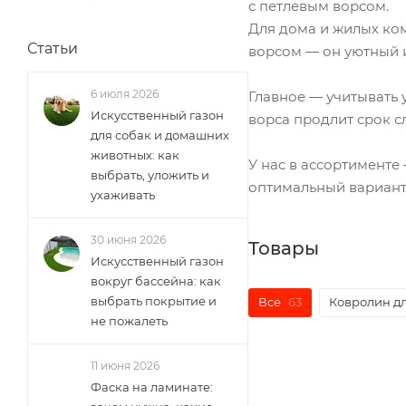
с петлевым ворсом.
Для дома и жилых ко
Статьи
ворсом — он уютный 
6 июля 2026
Главное — учитывать 
Искусственный газон
ворса продлит срок с
для собак и домашних
животных: как
У нас в ассортимент
выбрать, уложить и
оптимальный вариант 
ухаживать
30 июня 2026
Товары
Искусственный газон
вокруг бассейна: как
выбрать покрытие и
Все
63
Ковролин д
не пожалеть
11 июня 2026
Фаска на ламинате: