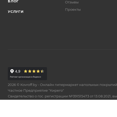
БЛОГ
Отзывы
Проекты
УСЛУГИ
2026 © Kovroff.by - Онлайн гипермаркет напольных покрытий
Частное Предприятие "Кирего"
Свидетельство о гос. регистрации №391515473 от 13.08.202
В торговом реестре с 23 февраля 2024 г., № регистрации 5747