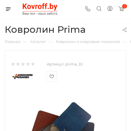
0
Ковролин Prima
—
—
—
Главная
Каталог
Ковролин и ковровые покрытия
Артикул:
prima_bl