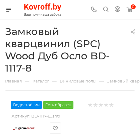
0
Замковый
кварцвинил (SPC)
Wood Дуб Осло BD-
1117-8
—
—
—
Главная
Каталог
Виниловые полы
Замковый ква
Водостойкий
Есть образец
Артикул:
BD-1117-8_sntr