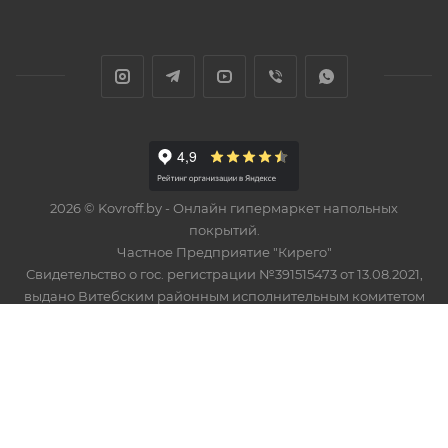
2026 © Kovroff.by - Онлайн гипермаркет напольных
покрытий.
Частное Предприятие "Кирего"
Свидетельство о гос. регистрации №391515473 от 13.08.2021,
выдано Витебским районным исполнительным комитетом
В торговом реестре с 23 февраля 2024 г., № регистрации
574748