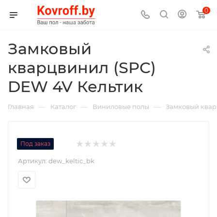
0
Замковый
кварцвинил (SPC)
DEW 4V Кельтик
—
—
—
Главная
Каталог
Виниловые полы
Замковый ква
Под заказ
Артикул:
dew_keltic_bk