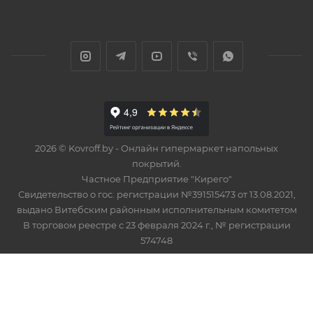
2026 © Kovroff.by - Онлайн гипермаркет напольных
покрытий.
Частное Предприятие "Кирего"
Свидетельство о гос. регистрации №391515473 от 13.08.2021,
выдано Витебским районным исполнительным комитетом
В торговом реестре с 23 февраля 2024 г., № регистрации
574748