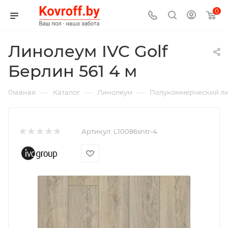
0
Линолеум IVC Golf
Берлин 561 4 м
—
—
—
Главная
Каталог
Линолеум
Полукоммерческий л
Артикул:
L10086sntr-4