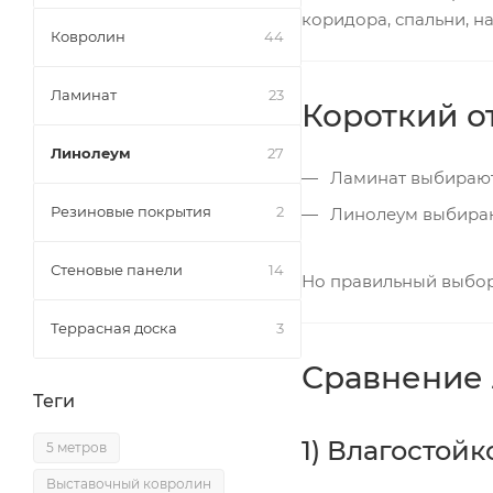
коридора, спальни, н
Ковролин
44
Ламинат
23
Короткий от
Линолеум
27
Ламинат выбирают,
Резиновые покрытия
2
Линолеум выбирают,
Стеновые панели
14
Но правильный выбор 
Террасная доска
3
Сравнение 
Теги
1) Влагостойк
5 метров
Выставочный ковролин