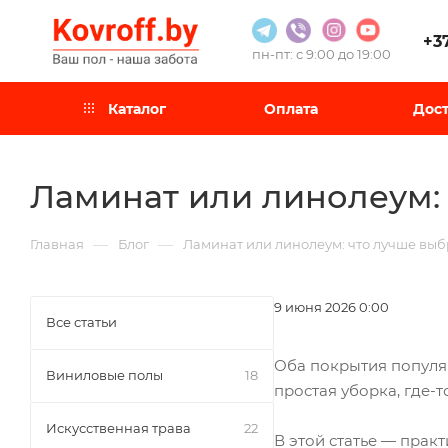
+3
пн-пт: с 9:00 до 19:00
Каталог
Оплата
Дост
Ламинат или линолеум: 
—
—
Главная
Блог
Ламинат или линолеум: что лучше выб
9 июня 2026 0:00
Все статьи
Оба покрытия популяр
Виниловые полы
18
простая уборка, где-
Искусственная трава
22
В этой статье — прак