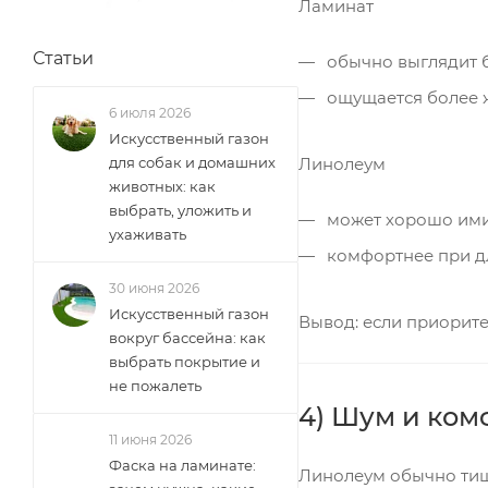
Ламинат
Статьи
обычно выглядит б
ощущается более ж
6 июля 2026
Искусственный газон
Линолеум
для собак и домашних
животных: как
выбрать, уложить и
может хорошо имит
ухаживать
комфортнее при дл
30 июня 2026
Искусственный газон
Вывод: если приорите
вокруг бассейна: как
выбрать покрытие и
не пожалеть
4) Шум и ком
11 июня 2026
Фаска на ламинате:
Линолеум обычно тише