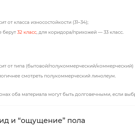
ит от класса износостойкости (31–34);
е берут
32 класс
, для коридора/прихожей — 33 класс.
сит от типа (бытовой/полукоммерческий/коммерческий) 
логичнее смотреть полукоммерческий линолеум.
онах оба материала могут быть долговечными, если выбр
ид и “ощущение” пола