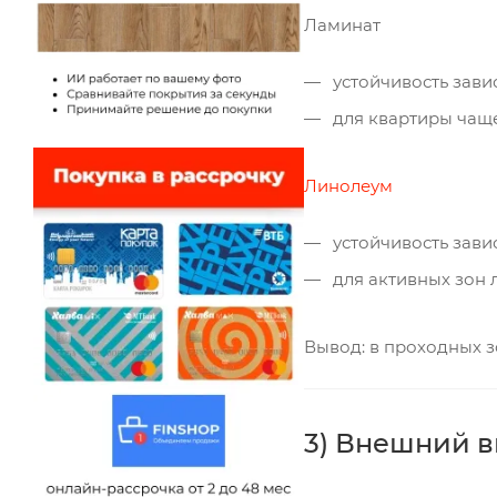
Ламинат
устойчивость завис
для квартиры чащ
Линолеум
устойчивость зави
для активных зон 
Вывод: в проходных з
3) Внешний в