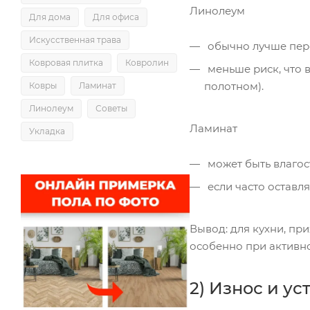
Линолеум
Для дома
Для офиса
Искусственная трава
обычно лучше пере
Ковровая плитка
Ковролин
меньше риск, что в
полотном).
Ковры
Ламинат
Линолеум
Советы
Ламинат
Укладка
может быть влагос
если часто оставл
Вывод: для кухни, пр
особенно при активно
2) Износ и ус