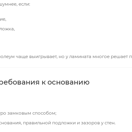
умнее, если:
ие,
ложка,
олеум чаще выигрывает, но у ламината многое решает п
требования к основанию
тро замковым способом;
снования, правильной подложки и зазоров у стен.