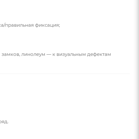
ка/правильная фиксация;
а замков, линолеум — к визуальным дефектам
ряд.