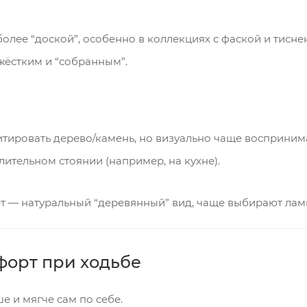
олее “доской”, особенно в коллекциях с фаской и тисне
ёстким и “собранным”.
ировать дерево/камень, но визуально чаще воспринима
ительном стоянии (например, на кухне).
т — натуральный “деревянный” вид, чаще выбирают лами
форт при ходьбе
 и мягче сам по себе.