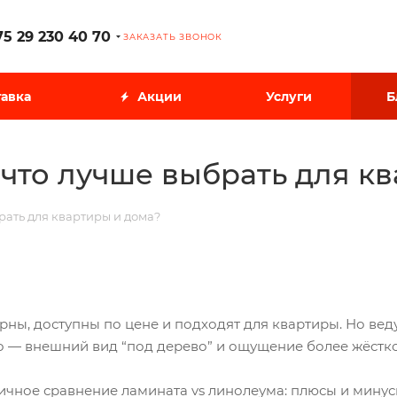
75 29 230 40 70
ЗАКАЗАТЬ ЗВОНОК
авка
Акции
Услуги
Б
что лучше выбрать для к
рать для квартиры и дома?
ны, доступны по цене и подходят для квартиры. Но веду
то — внешний вид “под дерево” и ощущение более жёстко
тичное сравнение ламината vs линолеума: плюсы и минус