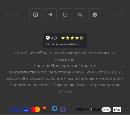
2026 © Kovroff.by - Онлайн гипермаркет напольных
покрытий.
Частное Предприятие "Кирего"
Свидетельство о гос. регистрации №391515473 от 13.08.2021,
выдано Витебским районным исполнительным комитетом
В торговом реестре с 23 февраля 2024 г., № регистрации
574748