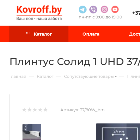
+3
пн-пт: с 9:00 до 19:00
Каталог
Оплата
Дост
Плинтус Солид 1 UHD 37
—
—
—
Главная
Каталог
Сопутствующие товары
Плинт
Артикул:
37/80W_bm