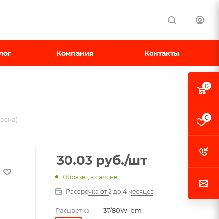
лог
Компания
Контакты
0
)
0
аска)
30.03
руб.
/шт
Образец в салоне
Рассрочка от 2 до 4 месяцев
Расцветка
—
37/80W_bm