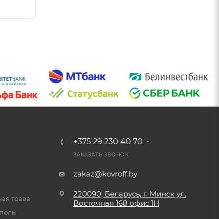
+375 29 230 40 70
ЗАКАЗАТЬ ЗВОНОК
zakaz@kovroff.by
220090, Беларусь, г. Минск ул.
ная трава
Восточная
168 офис 1Н
 полы