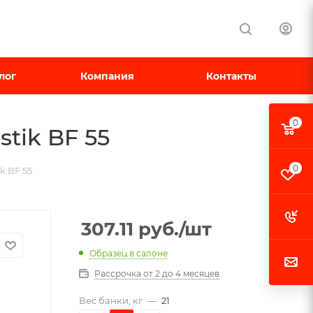
лог
Компания
Контакты
0
tik BF 55
0
k BF 55
307.11
руб.
/шт
Образец в салоне
Рассрочка от 2 до 4 месяцев
Вес банки, кг
—
21