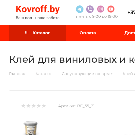
+3
пн-пт: с 9:00 до 19:00
Каталог
Оплата
Дост
Клей для виниловых и к
—
—
—
Главная
Каталог
Сопутствующие товары
Клей 
Артикул:
BF_55_21