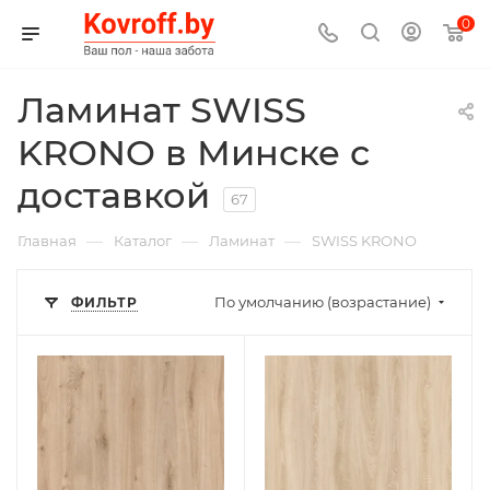
0
Ламинат SWISS
KRONO в Минске с
доставкой
67
—
—
—
Главная
Каталог
Ламинат
SWISS KRONO
По умолчанию (возрастание)
ФИЛЬТР