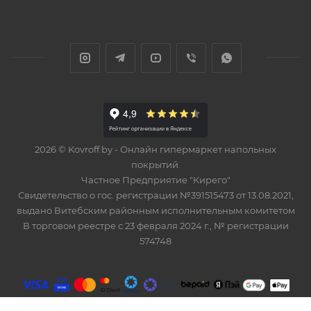
2026 © Kovroff.by - Онлайн гипермаркет напольных
покрытий.
Частное Предприятие "Кирего"
Свидетельство о гос. регистрации №391515473 от 13.08.2021,
выдано Витебским районным исполнительным комитетом
В торговом реестре с 23 февраля 2024 г., № регистрации
574748