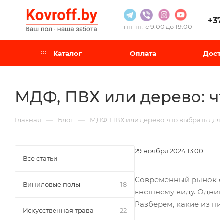
+3
пн-пт: с 9:00 до 19:00
Каталог
Оплата
Дост
МДФ, ПВХ или дерево: ч
—
—
Главная
Блог
МДФ, ПВХ или дерево: что выбрать для
29 ноября 2024 13:00
Все статьи
Современный рынок о
Виниловые полы
18
внешнему виду. Одни
Разберем, какие из н
Искусственная трава
22