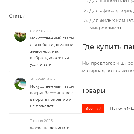
Для ванной или к
Для офисов, кори
Статьи
Для жилых комнат,
микроклимат.
6 июля 2026
Искусственный газон
для собак и домашних
Где купить п
животных: как
выбрать, уложить и
Мы предлагаем широк
ухаживать
материал, который по
30 июня 2026
Искусственный газон
Товары
вокруг бассейна: как
выбрать покрытие и
не пожалеть
Все
137
Панели М
11 июня 2026
Фаска на ламинате: