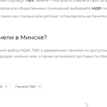
ухни подойдут
ПВХ
панели – они влагостойкие и просты в
доров или общественных помещений выбирайте
МДФ
па
 таких как спальни или детские, остановитесь на панеля
анели в Минске?
ий выбор МДФ, ПВХ и деревянных панелей по доступны
дойдет именно вам, а также организуют доставку по Мин
ДФ
27
Панели ПВХ
110