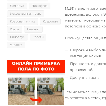
Для дома
Для офиса
МДФ панели изготавл
Искусственная трава
древесных волокон. Э
материал, который ча
Ковровая плитка
Ковролин
потолков в офисах, 
Ковры
Ламинат
Линолеум
Советы
Преимущества МДФ п
Укладка
Широкий выбор диз
имитации камня.
Прочность и долго
древесиной.
Доступная цена
Тем не менее, МДФ па
смотрятся в местах, г