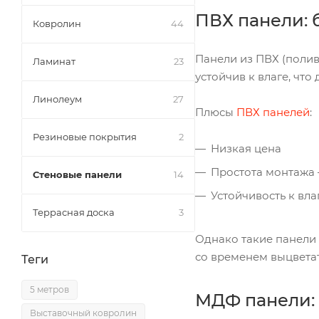
ПВХ панели: 
Ковролин
44
Панели из ПВХ (полив
Ламинат
23
устойчив к влаге, чт
Линолеум
27
Плюсы
ПВХ панелей
:
Резиновые покрытия
2
Низкая цена
Простота монтажа 
Стеновые панели
14
Устойчивость к вла
Террасная доска
3
Однако такие панели 
со временем выцветат
Теги
5 метров
МДФ панели: 
Выставочный ковролин