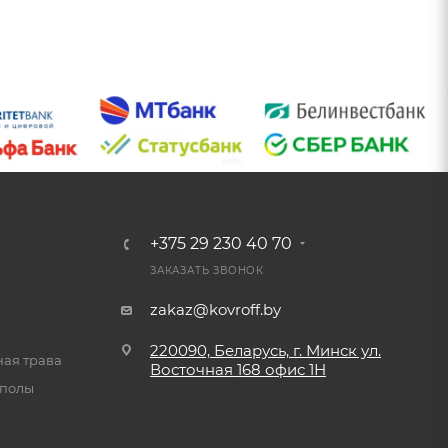
+375 29 230 40 70
ЗАКАЗАТЬ ЗВОНОК
zakaz@kovroff.by
220090, Беларусь, г. Минск ул.
ная трава
Восточная
168 офис 1Н
 полы