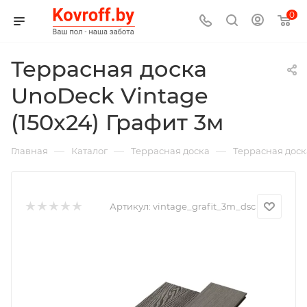
0
Террасная доска
UnoDeck Vintage
(150x24) Графит 3м
—
—
—
Главная
Каталог
Террасная доска
Террасная доска
Артикул:
vintage_grafit_3m_dsc