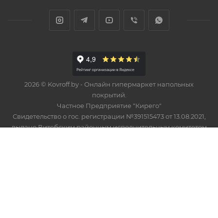
2026 © Kovroff.by - Онлайн гипермаркет напольных
покрытий.
Частное Предприятие "Кирего"
Свидетельство о гос. регистрации №391515473 от 13.08.2021,
выдано Витебским районным исполнительным комитетом
В торговом реестре с 23 февраля 2024 г., № регистрации
574748